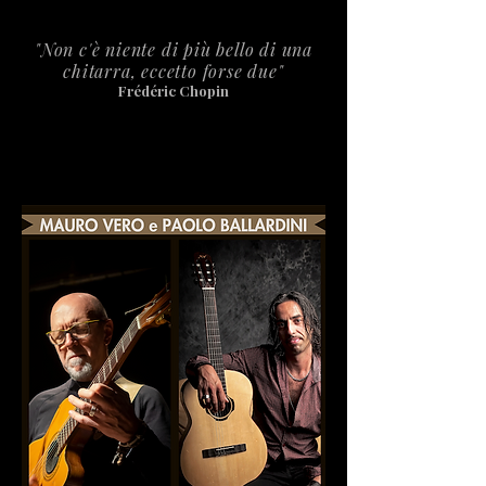
"Non c'è niente di più bello di una
chitarra, eccetto forse due"
Frédéric Chopin
GUITAR STORY
GUITAR STORY